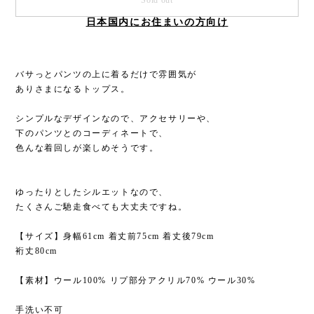
Sold out
日本国内にお住まいの方向け
バサっとパンツの上に着るだけで雰囲気が
ありさまになるトップス。
シンプルなデザインなので、アクセサリーや、
下のパンツとのコーディネートで、
色んな着回しが楽しめそうです。
ゆったりとしたシルエットなので、
たくさんご馳走食べても大丈夫ですね。
【サイズ】身幅61cm 着丈前75cm 着丈後79cm
裄丈80cm
【素材】ウール100% リプ部分アクリル70% ウール30%
手洗い不可