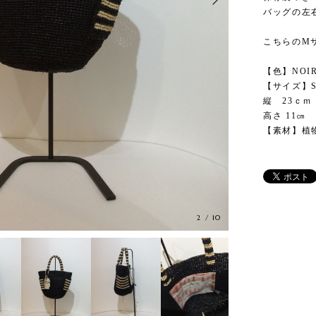
バッグの左
こちらのM
【色】NOIR
【サイズ】
縦 23ｃ
高さ 11㎝
【素材】植
2
/
10