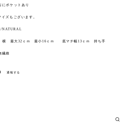
右にポケットあり
サイズもございます。
/NATURAL
S
ｍ 横 最大32ｃｍ 最小16ｃｍ 底マチ幅13ｃｍ 持ち手
物繊維
通報する