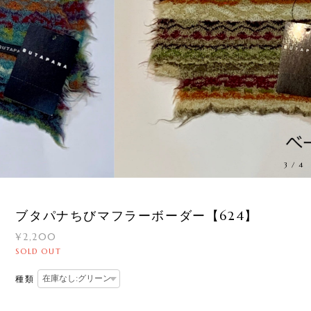
3
/
4
ブタパナちびマフラーボーダー【624】
¥2,200
SOLD OUT
種類