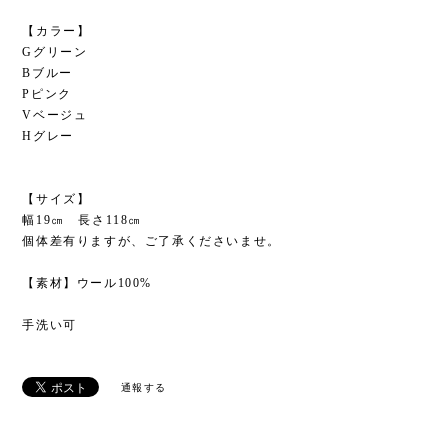
【カラー】
Gグリーン
Bブルー
Pピンク
Vベージュ
Hグレー
【サイズ】
幅19㎝ 長さ118㎝
個体差有りますが、ご了承くださいませ。
【素材】ウール100%
手洗い可
通報する