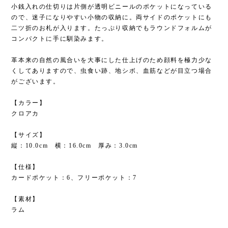
小銭入れの仕切りは片側が透明ビニールのポケットになっている
ので、迷子になりやすい小物の収納に。両サイドのポケットにも
二ツ折のお札が入ります。たっぷり収納でもラウンドフォルムが
コンパクトに手に馴染みます。
革本来の自然の風合いを大事にした仕上げのため顔料を極力少な
くしてありますので、虫食い跡、地シボ、血筋などが目立つ場合
がございます。
【カラー】
クロアカ
【サイズ】
縦：10.0cm 横：16.0cm 厚み：3.0cm
【仕様】
カードポケット：6、フリーポケット：7
【素材】
ラム