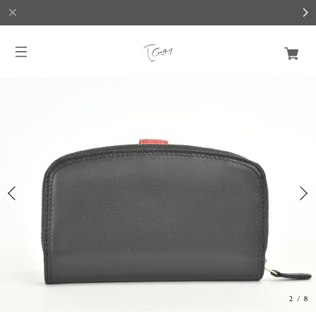
3
/
8